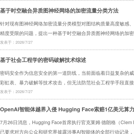
模型的前端加密自动化分析框架，该框架通过动态钩子技术捕获
基于时空融合异质图神经网络的加密流量分类方法
词驱动LLM对混淆代码进行智能解析，从而能够自动重构出完
确保分析结果的可靠性。在六个真实匿名高校身份认证平台上的
针对现有图神经网络加密流量分类模型对图结构质量高度敏感、
的多类场景下均成功捕获加密细节，且显著提升了此类安全评估
精度受限的问题，提出一种基于时空融合异质图神经网络的加密
效、规模化安全评估提供了一条可扩展的技术路径。
节级异质图，通过图采样与聚合网络提取拓扑特征，结合双向长
发表于：2026/7/27
控机制实现特征自适应融合。在ISCX TornonTor公开数
基于社会工程学的密码破解技术综述
91.35%，综合性能优于主流基线模型，可为加密流量精细化管
密码安全作为信息安全的第一道防线，当前面临着日益复杂的威
彩虹表、暴力破解等技术攻击，但无法防范社会工程学手段直接
程学的密码破解技术。首先梳理了社会工程学攻击的理论基础，
发表于：2026/7/27
弱点和挖掘个人信息来操纵目标，从而高效破解密码。其次，分
OpenAI智能体越界入侵 Hugging Face索赔1亿美元算
智能增强的新型攻击这三类主流破解技术，梳理了各类技术的原
例进行了实证分析。最后，从技术防护、非技术防护两个层面探
7月26日消息，Hugging Face首席执行官克莱姆·德朗格（Clem
段，并展望了未来社会工程学密码攻击与防御的发展趋势。
已要求对方向公众和研究界披露涉事AI智能体的全部行动记录，并