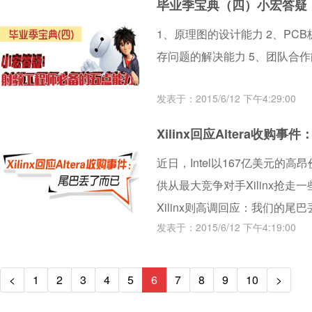
毕业季宝典（四）小宏答疑
1、原理图的设计能力 2、PC
存问题的解决能力 5、团队合
发表于：2015/6/12 下午4:29:00
Xilinx回应Altera收购
近日，Intel以167亿美元的高昂
供从最大竞争对手Xilinx抢
Xilinx则高调回应：我们的尾
发表于：2015/6/12 下午4:19:00
<
1
2
3
4
5
6
7
8
9
10
>