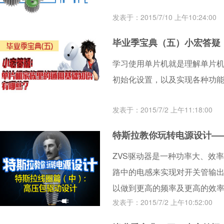
发表于：2015/7/10 上午10:24:00
毕业季宝典（五）小宏答疑
学习使用单片机就是理解单片机
初始化设置，以及实现各种功
发表于：2015/7/2 上午11:18:00
特斯拉教你玩转电源设计—
ZVS驱动器是一种功率大、效
路中的电感来实现对开关管输
以做到更高的频率及更高的效
发表于：2015/7/2 上午10:52:00
产生高频正弦波的场合。