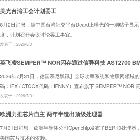
美光台湾工会计划罢工
8月2日消息，据中国台湾社交平台Dcard上曝光的一则帖子
度，计划召开会议讨论罢工事宜。
发表于：2026/8/3
英飞凌SEMPER™ NOR闪存通过信骅科技 AST2700 B
2026年7月31日，德国慕尼黑讯】全球功率系统和物联网领域
码：IFX / OTCQX代码：IFNNY）宣布旗下 SEMPER™ NOR 
Inc.）AST2700 基板管理控制器（BMC）认证，并被正式列入
发表于：2026/7/31
欧洲力推芯片自主 两年半造出顶级处理器
7月31日消息，欧洲半导体公司Openchip发布了BER10处
美国芯片技术的依赖。