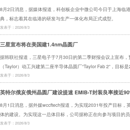
8月2日消息，据媒体报道，科创板企业中微公司今日于上海临港
典，标志着其在临港的研发与生产一体化布局正式成型。
发表于：2026/8/3
三星宣布将在美国建1.4nm晶圆厂
据韩联社报道，三星电子于7月30日的第二季财报会议上宣布
（Taylor）动工兴建第二座半导体晶圆厂“Taylor Fab 2”，目标是
发表于：2026/8/3
英特尔俄亥俄州晶圆厂建设提速 EMIB-T封装良率接近90
8月1日消息，据外媒wccftech报道，为实现2031年投产目
体的建设。为实现这一总体目标，公司据称正在向参与项目的员
进度，目标是在2031年实现14A制程的高量产（HVM）投产。
发表于：2026/8/3