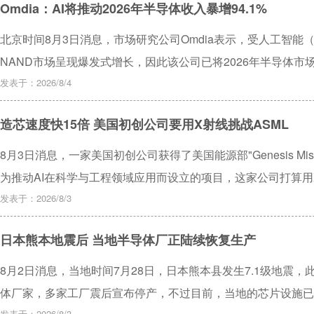
Omdia：AI将推动2026年半导体收入暴增94.1%
北京时间8月3日消息，市场研究公司Omdia表示，受人工智能
NAND市场呈现爆发式增长，因此该公司已将2026年半导体市场收
预计2026年存储芯片将占据半导体市场总收入的50%以上。目
发表于：2026/8/4
能力，预计高带宽内存（HBM）、先进封装以及先进制程产能的
造芯速度快15倍 美国初创公司要用X射线挑战ASML
8月3日消息，一家美国初创公司获得了美国能源部"Genesis M
为推动AI在科学与工程领域应用而设立的项目，这家公司打算用
端光刻机上的垄断地位。
发表于：2026/8/3
日本熊本地震后 当地半导体厂正陆续恢复生产
8月2日消息，当地时间7月28日，日本熊本县发生7.1级地震
体厂家，多家工厂震后宣布停产，不过目前，当地的芯片设施已
发表于：2026/8/3